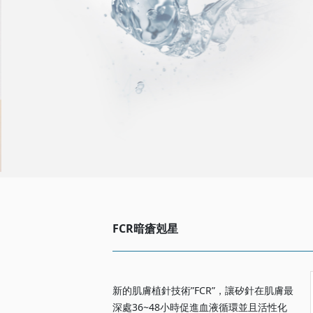
FCR暗瘡剋星
新的肌膚植針技術”FCR”，讓矽針在肌膚最
深處36~48小時促進血液循環並且活性化