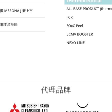
tHermoceutical
ALL BASE PRODUCT (therm
入儀 MESONA J 新上市
FCR
到非本港地區
FOxC Peel
ECMV BOOSTER
NEXO LINE
代理品牌