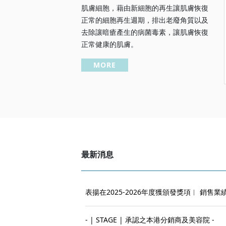
肌膚細胞，藉由新細胞的再生讓肌膚恢復
正常的細胞再生週期，排出老廢角質以及
去除讓暗瘡產生的病菌毒素，讓肌膚恢復
正常健康的肌膚。
MORE
最新消息
表揚在2025-2026年度獲頒發獎項︱ 銷
- | STAGE | 承認之本港分銷商及美容院 -